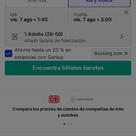
Solo ida
Ida y vuelta
Ida
Vuelta
1 Adulto (26-59)
Añadir tarjeta de fidelización
Ahorra hasta un 20 % en
Booking.com
estancias con Genius
Encuentra billetes baratos
los precios de cientos de compañías de tren
Únete a
y autobús