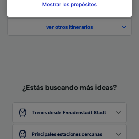
Mostrar los propósitos
oposición en función de tu interés legítimo o,
A Heidelberg Hbf
2h 11min
en cualquier momento, a través de la página
de la política de privacidad. Tus preferencias
ver otros itinerarios
se notificarán a nuestros socios y no
afectarán a los datos de navegación. Tus
datos no se utilizarán con fines de rastreo si
no nos has dado consentimiento para ello.
Tanto nosotros como nuestros asociados
tratamos los datos para proporcionar:
Utilizar datos de localización geográfica
precisa. Analizar activamente las
¿Estás buscando más ideas?
características del dispositivo para su
identificación. Almacenar la información en un
dispositivo y/o acceder a ella. Publicidad y
contenido personalizados, medición de
Trenes desde Freudenstadt Stadt
publicidad y contenido, investigación de
audiencia y desarrollo de servicios.
Lista de asociados (proveedores)
Principales estaciones cercanas