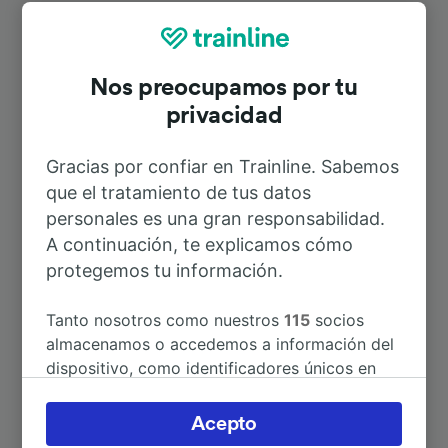
Rutas más populares desde
Freudenstadt Stadt
Nos preocupamos por tu
privacidad
Duración
Gracias por confiar en Trainline. Sabemos
A Haslach
1h 10min
que el tratamiento de tus datos
personales es una gran responsabilidad.
A Rastatt
59min
A continuación, te explicamos cómo
protegemos tu información.
A Estrasburgo
2h 11min
Tanto nosotros como nuestros
115
socios
almacenamos o accedemos a información del
A Baden-Baden
1h 14min
dispositivo, como identificadores únicos en
las cookies para tratar datos personales.
Puedes aceptar o administrar tus preferencias
A Dortmund Hbf
4h 51min
Acepto
haciendo clic abajo, incluido el derecho de