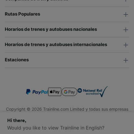
Rutas Populares
Horarios de trenes y autobuses nacionales
Horarios de trenes y autobuses internacionales
Estaciones
Copyright © 2026 Trainline.com Limited y todas sus empresas
afiliadas. Todos los derechos reservados.
Hi there,
Trainline.com Limited está registrada en Inglaterra y Gales.
Compañía No. 3846791. Dirección: 1 Stonecutter St, Londres
Would you like to view Trainline in English?
EC4A 4AH, Reino Unido. Número de IVA: 791 7261 06.