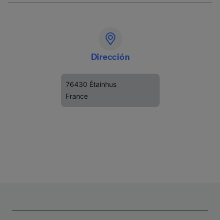
Dirección
76430 Étainhus
France