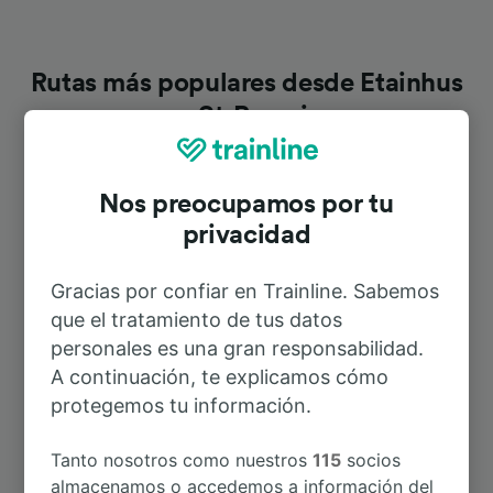
Rutas más populares desde Etainhus
—St-Romain
Duración
Nos preocupamos por tu
privacidad
A Bréauté—Beuzeville
5min
Gracias por confiar en Trainline. Sabemos
A Dieppe
que el tratamiento de tus datos
1h 49min
personales es una gran responsabilidad.
A continuación, te explicamos cómo
A Le Havre
10min
protegemos tu información.
A Le Havre Graville
22min
Tanto nosotros como nuestros
115
socios
almacenamos o accedemos a información del