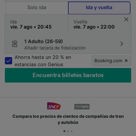
Solo ida
Ida y vuelta
Ida
Vuelta
1 Adulto (26-59)
Añadir tarjeta de fidelización
Ahorra hasta un 20 % en
Booking.com
estancias con Genius
Encuentra billetes baratos
entos de compañías de tren
Únete a los millones de p
tobús
cad