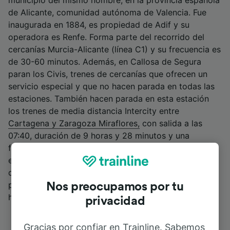
municipio del mismo nombre, en la provincia española
de Alicante, comunidad autónoma de Valencia. Fue
inaugurada en 1884, es propiedad de Adif y su
operadora es Renfe. Forma parte del recorrido del
cercanías Murcia-Alicante (línea C1) y su frecuencia es
de 30-60 minutos. Además, en Callosa de Segura
paran los Civis, trenes de cercanías que ofrecen un
servicio especial y que no hacen parada en todas las
estaciones. También hacen parada en esta estación
los trenes de media distancia Intercity entre
Cartagena y Zaragoza Miraflores,
con salida a las
07:40, duración de 9 horas y 28 minutos y una
frecuencia diaria; y el que une
Cartagena y Valencia
estación del Norte, con dos frecuencias diarias y una
duración de 4 horas y 15 minutos, con salida el
primero a las 07:40 horas y el segundo a las 16:38
Nos preocupamos por tu
horas.
privacidad
Gracias por confiar en Trainline. Sabemos