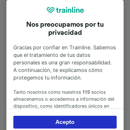
Rutas más populares desde
Bressanone/Brixen
Nos preocupamos por tu
privacidad
Duración
Gracias por confiar en Trainline. Sabemos
A Bolzano/Bozen
31min
que el tratamiento de tus datos
personales es una gran responsabilidad.
A Innsbruck Hbf
1h 28min
A continuación, te explicamos cómo
protegemos tu información.
A Verona Porta Nuova
2h 2min
Tanto nosotros como nuestros
115
socios
almacenamos o accedemos a información del
A Milán
3h 49min
dispositivo, como identificadores únicos en
las cookies para tratar datos personales.
Puedes aceptar o administrar tus preferencias
A Venecia
3h 41min
Acepto
haciendo clic abajo, incluido el derecho de