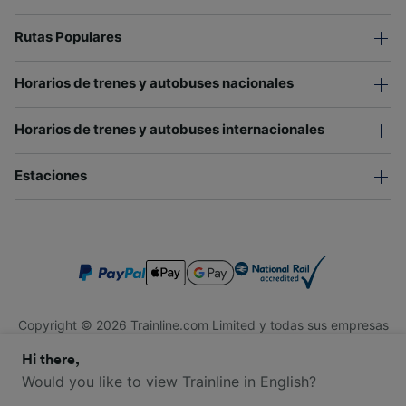
Rutas Populares
Horarios de trenes y autobuses nacionales
Horarios de trenes y autobuses internacionales
Estaciones
Copyright © 2026 Trainline.com Limited y todas sus empresas
afiliadas. Todos los derechos reservados.
Hi there,
Trainline.com Limited está registrada en Inglaterra y Gales.
Compañía No. 3846791. Dirección: 1 Stonecutter St, Londres
Would you like to view Trainline in English?
EC4A 4AH, Reino Unido. Número de IVA: 791 7261 06.