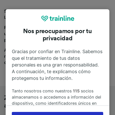
Si estás buscando autobuses de Zúrich Central a
Lyon Perrache, estás en el sitio adecuado.
Para encontrar billetes de autobús, simplemente haz
Nos preocupamos por tu
una búsqueda y nosotros compararemos horarios y
privacidad
precios tanto de tren como de autobús.
A donde quiera que vayas, tu viaje empieza con
Gracias por confiar en Trainline. Sabemos
nosotros. Encuentra billetes de más de 170
que el tratamiento de tus datos
compañías de tren y autobús.
personales es una gran responsabilidad.
A continuación, te explicamos cómo
protegemos tu información.
Tanto nosotros como nuestros
115
socios
almacenamos o accedemos a información del
Zúrich Central a Lyon Perrache en
dispositivo, como identificadores únicos en
autobús
las cookies para tratar datos personales.