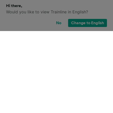
Hi there,
Would you like to view Trainline in English?
No
Change to English