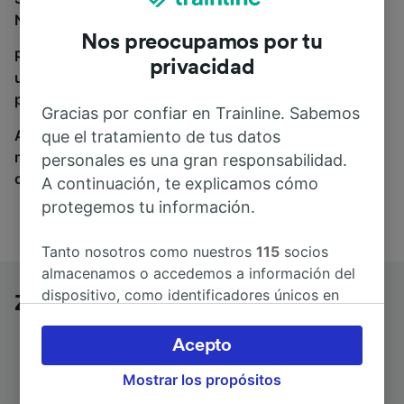
Niza, estás en el sitio adecuado.
Nos preocupamos por tu
Para encontrar billetes de autobús, simplemente haz
privacidad
una búsqueda y nosotros compararemos horarios y
precios tanto de tren como de autobús.
Gracias por confiar en Trainline. Sabemos
A donde quiera que vayas, tu viaje empieza con
que el tratamiento de tus datos
nosotros. Encuentra billetes de más de 170
personales es una gran responsabilidad.
compañías de tren y autobús.
A continuación, te explicamos cómo
protegemos tu información.
Tanto nosotros como nuestros
115
socios
almacenamos o accedemos a información del
dispositivo, como identificadores únicos en
Zürich Hardbrücke a Niza en autobús
las cookies para tratar datos personales.
Puedes aceptar o administrar tus preferencias
Acepto
haciendo clic abajo, incluido el derecho de
Mostrar los propósitos
oposición en función de tu interés legítimo o,
Duración del trayecto
Primer y último autobús
en cualquier momento, a través de la página