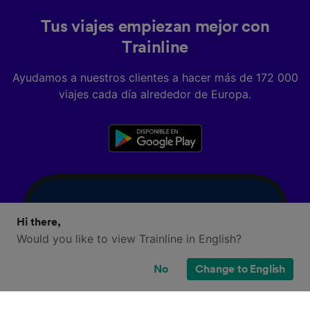
Tus viajes empiezan mejor con
Trainline
Ayudamos a nuestros clientes a hacer más de 172 000
viajes cada día alrededor de Europa.
Hi there,
Would you like to view Trainline in English?
No
Change to English