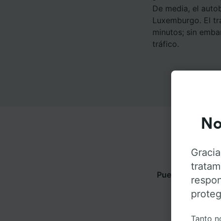
De media, el auto
Luxemburgo. El tr
minutos; sin emba
tráfico.
No
Gracia
tratam
Puedes viajar d
respon
obtene
proteg
Tanto n