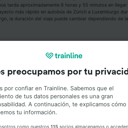
bús tarda aproximadamente 6 horas y 55 minutos en llegar 
ayecto más rápido en autobús de Zúrich a Luxemburgo dur
rgo, la duración del viaje puede cambiar dependiendo de l
s preocupamos por tu privaci
Servicios a bordo
s por confiar en Trainline. Sabemos que el
iento de tus datos personales es una gran
e Zúrich a Luxemburgo con
Flixbus
. Haz click en las siguie
sabilidad. A continuación, te explicamos cómo
r más información sobre los servicios que ofrece cada c
emos tu información.
osotros como nuestros
115
socios almacenamos o accede