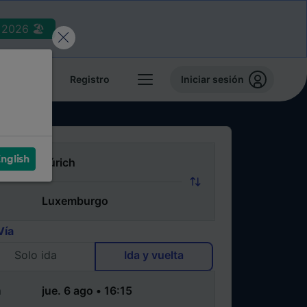
2026 🏖️
reservas
Registro
Iniciar sesión
nglish
Vía
Solo ida
Ida y vuelta
a