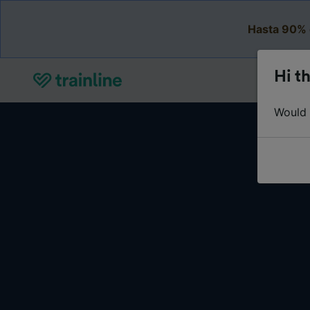
Hasta 90% 
Hi th
Would y