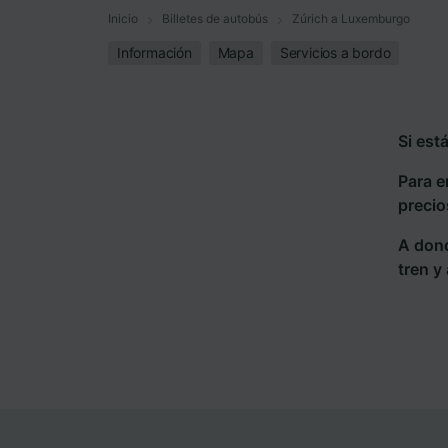
Inicio
Billetes de autobús
Zúrich a Luxemburgo
Información
Mapa
Servicios a bordo
Si est
Para e
precio
A dond
tren y