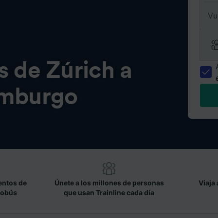
Vu
s de
Zúrich a
mburgo
entos de
Únete a los millones de personas
Viaja 
tobús
que usan Trainline cada día