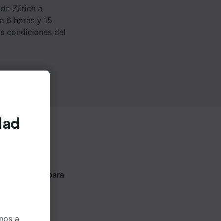
de Zúrich a
a 6 horas y 15
as condiciones del
dad
ntes pestañas para
ompañía
mos a