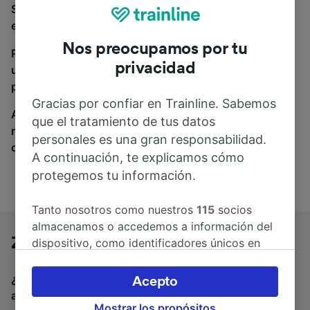
Si estás buscando autobuses de Znojmo a Praga,
estás en el sitio adecuado.
Nos preocupamos por tu
Para encontrar billetes de autobús, simplemente haz
privacidad
una búsqueda y nosotros compararemos horarios y
precios tanto de tren como de autobús.
Gracias por confiar en Trainline. Sabemos
A donde quiera que vayas, tu viaje empieza con
que el tratamiento de tus datos
nosotros. Encuentra billetes de más de 170
personales es una gran responsabilidad.
compañías de tren y autobús.
A continuación, te explicamos cómo
protegemos tu información.
Tanto nosotros como nuestros
115
socios
almacenamos o accedemos a información del
Znojmo a Praga en autobús
dispositivo, como identificadores únicos en
las cookies para tratar datos personales.
Puedes aceptar o administrar tus preferencias
¿Estás buscando un billete de vuelta para volver en
Acepto
haciendo clic abajo, incluido el derecho de
autobús? Visita
autobuses de Praga a Znojmo
.
Mostrar los propósitos
oposición en función de tu interés legítimo o,