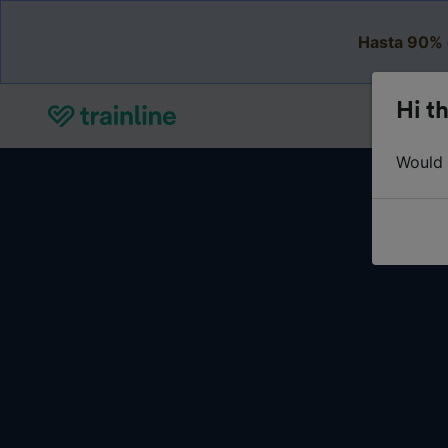
Hasta 90% 
Hi th
Would y