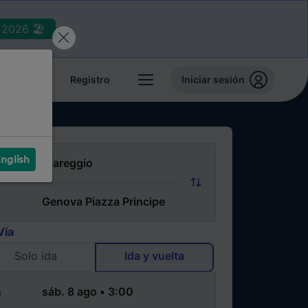
2026 🏖️
reservas
Registro
Iniciar sesión
nglish
Vía
Solo ida
Ida y vuelta
a