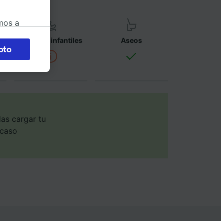
mos a
okies
Asientos infantiles
Aseos
pto
 en
 la
 a
os no se
ara ello.
as cargar tu
 caso
ente las
tenido
 de