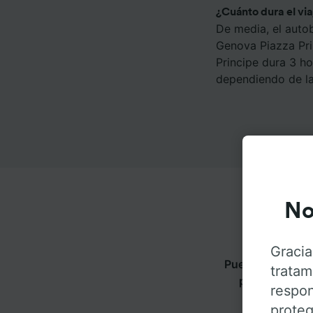
¿Cuánto dura el vi
De media, el auto
Genova Piazza Pri
Principe dura 3 h
dependiendo de la
No
Gracia
Puedes viajar de
tratam
pestañas para
respon
proteg