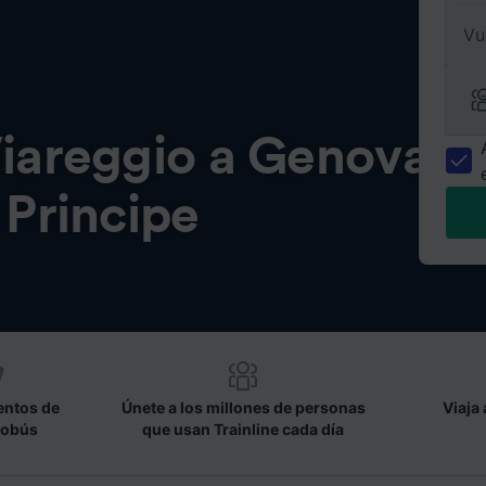
Vu
iareggio a Genova
 Principe
entos de
Únete a los millones de personas
Viaja 
tobús
que usan Trainline cada día