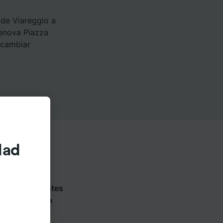
 de Viareggio a
Genova Piazza
 cambiar
dad
 en las siguientes
 cada compañía