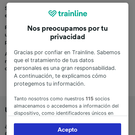
Si estás buscando autobuses de Udine a Viena Hbf,
estás en el sitio adecuado.
Para encontrar billetes de autobús, simplemente haz
Nos preocupamos por tu
una búsqueda y nosotros compararemos horarios y
privacidad
precios tanto de tren como de autobús.
Gracias por confiar en Trainline. Sabemos
A donde quiera que vayas, tu viaje empieza con
que el tratamiento de tus datos
nosotros. Encuentra billetes de más de 170
personales es una gran responsabilidad.
compañías de tren y autobús.
A continuación, te explicamos cómo
protegemos tu información.
Tanto nosotros como nuestros
115
socios
almacenamos o accedemos a información del
Udine a Viena Hbf en autobús
dispositivo, como identificadores únicos en
las cookies para tratar datos personales.
¿Estás buscando un billete de vuelta para volver en
Puedes aceptar o administrar tus preferencias
Acepto
autobús? Visita
autobuses de Viena Hbf a Udine
.
Si
haciendo clic abajo, incluido el derecho de