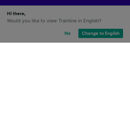
Hi there,
Would you like to view Trainline in English?
No
Change to English