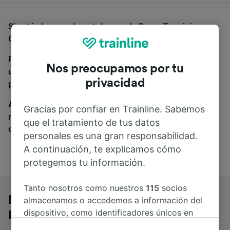
Si estás buscando autobuses de Roma Termini a
Genova Piazza Principe, estás en el sitio adecuado.
Para encontrar billetes de autobús, simplemente haz
Nos preocupamos por tu
una búsqueda y nosotros compararemos horarios y
privacidad
precios tanto de tren como de autobús.
A donde quiera que vayas, tu viaje empieza con
Gracias por confiar en Trainline. Sabemos
nosotros. Encuentra billetes de más de 170
que el tratamiento de tus datos
compañías de tren y autobús.
personales es una gran responsabilidad.
A continuación, te explicamos cómo
protegemos tu información.
Tanto nosotros como nuestros
115
socios
Roma Termini a Genova Piazza
almacenamos o accedemos a información del
dispositivo, como identificadores únicos en
Principe en autobús
las cookies para tratar datos personales.