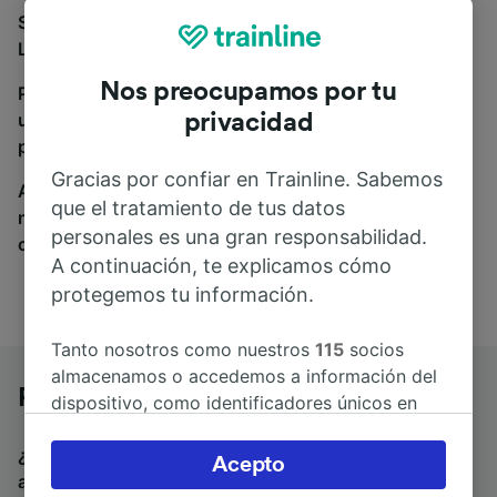
Si estás buscando autobuses de Prato Centrale a
Lecce, estás en el sitio adecuado.
Nos preocupamos por tu
Para encontrar billetes de autobús, simplemente haz
una búsqueda y nosotros compararemos horarios y
privacidad
precios tanto de tren como de autobús.
Gracias por confiar en Trainline. Sabemos
A donde quiera que vayas, tu viaje empieza con
que el tratamiento de tus datos
nosotros. Encuentra billetes de más de 170
personales es una gran responsabilidad.
compañías de tren y autobús.
A continuación, te explicamos cómo
protegemos tu información.
Tanto nosotros como nuestros
115
socios
almacenamos o accedemos a información del
Prato Centrale a Lecce en autobús
dispositivo, como identificadores únicos en
las cookies para tratar datos personales.
¿Estás buscando un billete de vuelta para volver en
Puedes aceptar o administrar tus preferencias
Acepto
autobús? Visita
autobuses de Lecce a Prato Centrale
.
haciendo clic abajo, incluido el derecho de