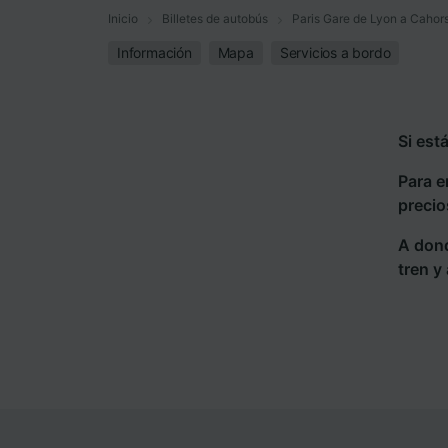
Inicio
Billetes de autobús
Paris Gare de Lyon a Cahor
Información
Mapa
Servicios a bordo
Si est
Para e
precio
A dond
tren y