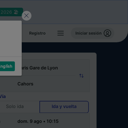
2026 🏖️
reservas
Registro
Iniciar sesión
nglish
Vía
Solo ida
Ida y vuelta
a