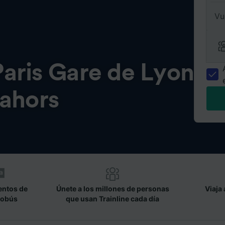
Vu
Paris Gare de Lyon
ahors
entos de
Únete a los millones de personas
Viaja 
tobús
que usan Trainline cada día