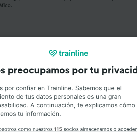
áfico.
Servicios a bordo
s preocupamos por tu privaci
Paris Gare de Lyon a Cahors con
Flixbus
. Haz click en las 
s por confiar en Trainline. Sabemos que el
ener más información sobre los servicios que ofrece cada
iento de tus datos personales es una gran
sabilidad. A continuación, te explicamos cómo
emos tu información.
osotros como nuestros
115
socios almacenamos o accede
Aire acondicionado
Acceso para
Equipaje
ción del dispositivo, como identificadores únicos en las co