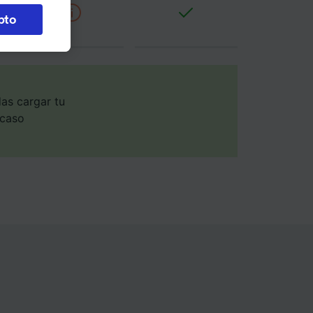
pto
 en
 la
 a
os no se
ara ello.
as cargar tu
 caso
ente las
tenido
 de