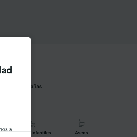
dad
siguientes pestañas
 compañía
mos a
Asientos infantiles
Aseos
okies