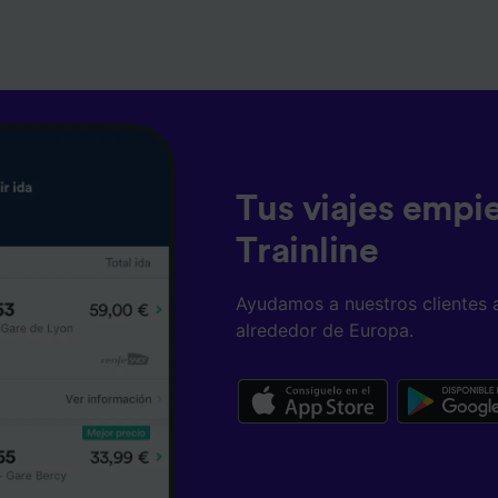
Tus viajes empi
Trainline
Ayudamos a nuestros clientes 
alrededor de Europa.