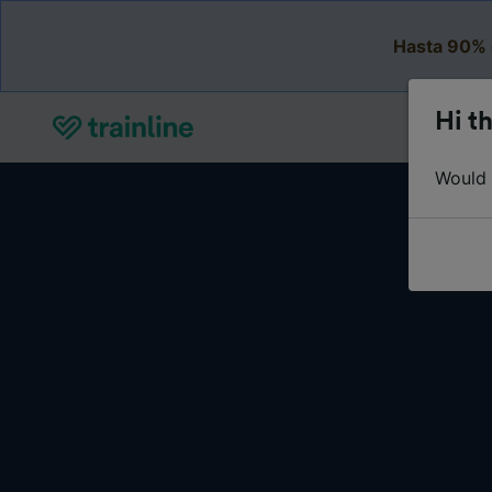
Hasta 90% 
Hi th
Would y