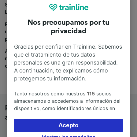
Si estás buscando autobuses de Paris Austerlitz a
Lyon Perrache, estás en el sitio adecuado.
Nos preocupamos por tu
Para encontrar billetes de autobús, simplemente haz
privacidad
una búsqueda y nosotros compararemos horarios y
precios tanto de tren como de autobús.
Gracias por confiar en Trainline. Sabemos
A donde quiera que vayas, tu viaje empieza con
que el tratamiento de tus datos
nosotros. Encuentra billetes de más de 170
personales es una gran responsabilidad.
compañías de tren y autobús.
A continuación, te explicamos cómo
protegemos tu información.
Tanto nosotros como nuestros
115
socios
almacenamos o accedemos a información del
Paris Austerlitz a Lyon Perrache en
dispositivo, como identificadores únicos en
las cookies para tratar datos personales.
autobús
Puedes aceptar o administrar tus preferencias
Acepto
haciendo clic abajo, incluido el derecho de
Mostrar los propósitos