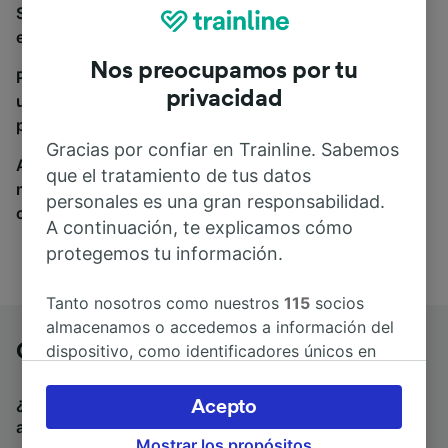
Si estás buscando autobuses de Orléans a Bruselas,
estás en el sitio adecuado.
Nos preocupamos por tu
Para encontrar billetes de autobús, simplemente haz
privacidad
una búsqueda y nosotros compararemos horarios y
precios tanto de tren como de autobús.
Gracias por confiar en Trainline. Sabemos
A donde quiera que vayas, tu viaje empieza con
que el tratamiento de tus datos
nosotros. Encuentra billetes de más de 170
personales es una gran responsabilidad.
compañías de tren y autobús.
A continuación, te explicamos cómo
protegemos tu información.
Tanto nosotros como nuestros
115
socios
almacenamos o accedemos a información del
Orléans a Bruselas en autobús
dispositivo, como identificadores únicos en
las cookies para tratar datos personales.
Puedes aceptar o administrar tus preferencias
¿Estás buscando un billete de vuelta para volver en
Acepto
haciendo clic abajo, incluido el derecho de
autobús? Visita
autobuses de Bruselas a Orléans
.
Mostrar los propósitos
oposición en función de tu interés legítimo o,