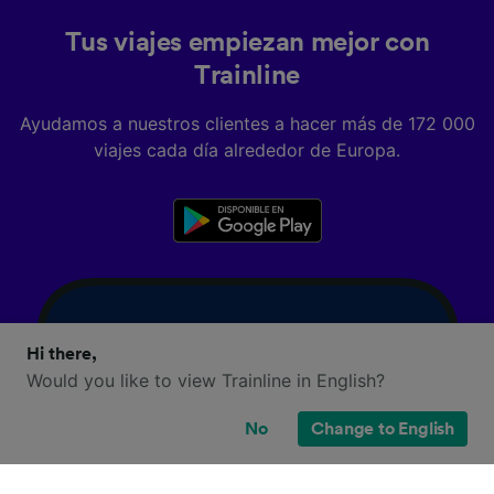
Tus viajes empiezan mejor con
Trainline
Ayudamos a nuestros clientes a hacer más de 172 000
viajes cada día alrededor de Europa.
Hi there,
Would you like to view Trainline in English?
No
Change to English