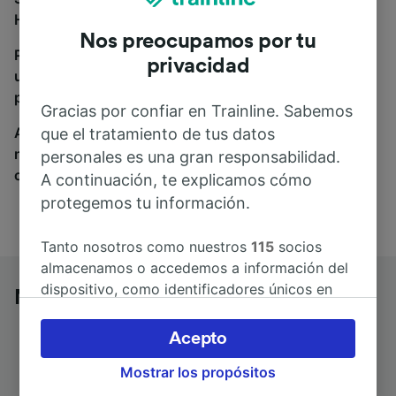
Hbf, estás en el sitio adecuado.
Nos preocupamos por tu
Para encontrar billetes de autobús, simplemente haz
privacidad
una búsqueda y nosotros compararemos horarios y
precios tanto de tren como de autobús.
Gracias por confiar en Trainline. Sabemos
A donde quiera que vayas, tu viaje empieza con
que el tratamiento de tus datos
nosotros. Encuentra billetes de más de 170
personales es una gran responsabilidad.
compañías de tren y autobús.
A continuación, te explicamos cómo
protegemos tu información.
Tanto nosotros como nuestros
115
socios
almacenamos o accedemos a información del
dispositivo, como identificadores únicos en
Norden a Mannheim Hbf en autobús
las cookies para tratar datos personales.
Puedes aceptar o administrar tus preferencias
Acepto
haciendo clic abajo, incluido el derecho de
Mostrar los propósitos
oposición en función de tu interés legítimo o,
Duración del trayecto
Primer y último autobús
en cualquier momento, a través de la página