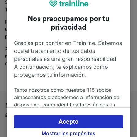
Si estás buscando autobuses de Nice Ville a Roma
Tuscolana, estás en el sitio adecuado.
Nos preocupamos por tu
Para encontrar billetes de autobús, simplemente haz
privacidad
una búsqueda y nosotros compararemos horarios y
precios tanto de tren como de autobús.
Gracias por confiar en Trainline. Sabemos
A donde quiera que vayas, tu viaje empieza con
que el tratamiento de tus datos
nosotros. Encuentra billetes de más de 170
personales es una gran responsabilidad.
compañías de tren y autobús.
A continuación, te explicamos cómo
protegemos tu información.
Tanto nosotros como nuestros
115
socios
almacenamos o accedemos a información del
dispositivo, como identificadores únicos en
Nice Ville a Roma Tuscolana en
las cookies para tratar datos personales.
autobús
Puedes aceptar o administrar tus preferencias
Acepto
haciendo clic abajo, incluido el derecho de
Mostrar los propósitos
oposición en función de tu interés legítimo o,