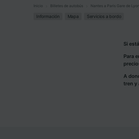
Inicio
Billetes de autobús
Nantes a Paris Gare de Lyo
Información
Mapa
Servicios a bordo
Si est
Para e
precio
A dond
tren y