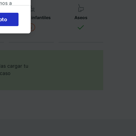
mos a
okies
Asientos infantiles
Aseos
pto
 en
 la
 a
os no se
ara ello.
as cargar tu
 caso
ente las
tenido
 de