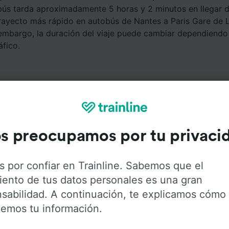
bús tarda aproximadamente 5 horas y 2 minutos en llegar d
trayecto más rápido en autobús de Nantes a Paris Gare de 
 embargo, la duración del viaje puede cambiar dependiendo
áfico.
s preocupamos por tu privaci
Servicios a bordo
s por confiar en Trainline. Sabemos que el
iento de tus datos personales es una gran
Nantes a Paris Gare de Lyon con
Flixbus
. Haz click en las 
sabilidad. A continuación, te explicamos cómo
ener más información sobre los servicios que ofrece cada
emos tu información.