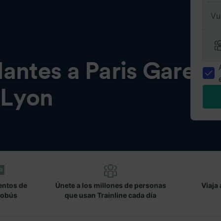
Vu
antes a Paris Gare
 Lyon
entos de
Únete a los millones de personas
Viaja 
tobús
que usan Trainline cada día