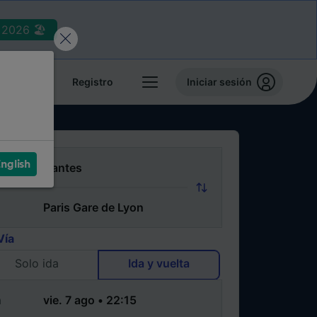
2026 🏖️
reservas
Registro
Iniciar sesión
nglish
Vía
Solo ida
Ida y vuelta
a