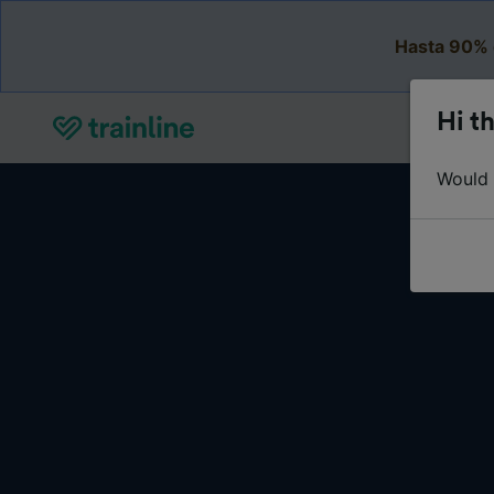
Hasta 90% 
Hi th
Would y