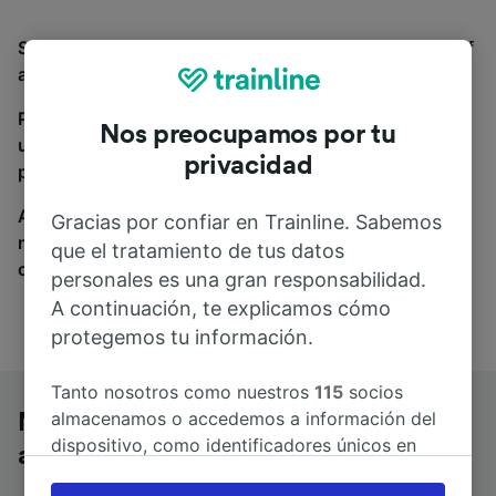
Si estás buscando autobuses de Münster (Westf) Hbf
a Erfurt Hbf, estás en el sitio adecuado.
Para encontrar billetes de autobús, simplemente haz
Nos preocupamos por tu
una búsqueda y nosotros compararemos horarios y
privacidad
precios tanto de tren como de autobús.
A donde quiera que vayas, tu viaje empieza con
Gracias por confiar en Trainline. Sabemos
nosotros. Encuentra billetes de más de 170
que el tratamiento de tus datos
compañías de tren y autobús.
personales es una gran responsabilidad.
A continuación, te explicamos cómo
protegemos tu información.
Tanto nosotros como nuestros
115
socios
almacenamos o accedemos a información del
Münster (Westf) Hbf a Erfurt Hbf en
dispositivo, como identificadores únicos en
autobús
las cookies para tratar datos personales.