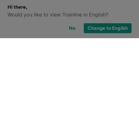
Hi there,
Would you like to view Trainline in English?
No
Change to English