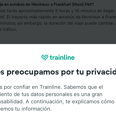
aje en autobús de Montreux a Frankfurt (Main) Hbf?
bús tarda aproximadamente 8 horas y 10 minutos en llegar
Hbf. El trayecto más rápido en autobús de Montreux a Frank
 minutos; sin embargo, la duración del viaje puede cambia
 tráfico.
s preocupamos por tu privaci
Servicios a bordo
s por confiar en Trainline. Sabemos que el
iento de tus datos personales es una gran
de Montreux a Frankfurt (Main) Hbf con
Flixbus
. Haz click 
sabilidad. A continuación, te explicamos cómo
 obtener más información sobre los servicios que ofrece
emos tu información.