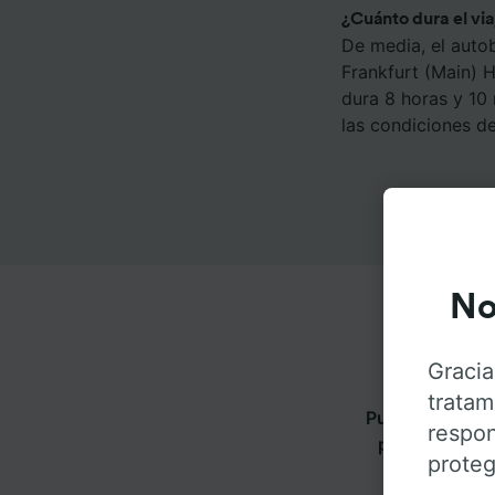
¿Cuánto dura el vi
De media, el auto
Frankfurt (Main) 
dura 8 horas y 10
las condiciones del
No
Gracia
tratam
Puedes viajar 
respon
pestañas para
proteg