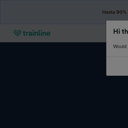
Hasta 90% 
Hi th
Would y