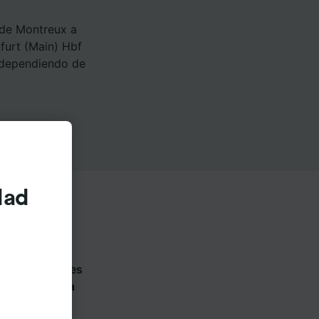
 de Montreux a
furt (Main) Hbf
r dependiendo de
dad
en las siguientes
 cada compañía