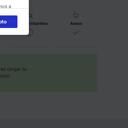
mos a
okies
pto
Asientos infantiles
Aseos
 en
 la
 a
os no se
ara ello.
as cargar tu
 caso
ente las
tenido
 de