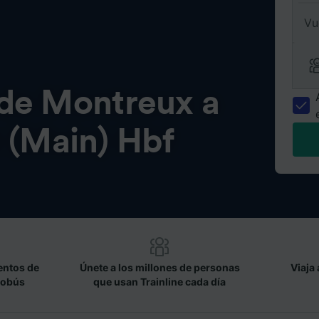
Vu
 de
Montreux a
 (Main) Hbf
entos de
Únete a los millones de personas
Viaja 
tobús
que usan Trainline cada día