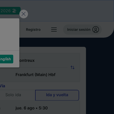
2026 🏖️
reservas
Registro
Iniciar sesión
nglish
Vía
Solo ida
Ida y vuelta
a