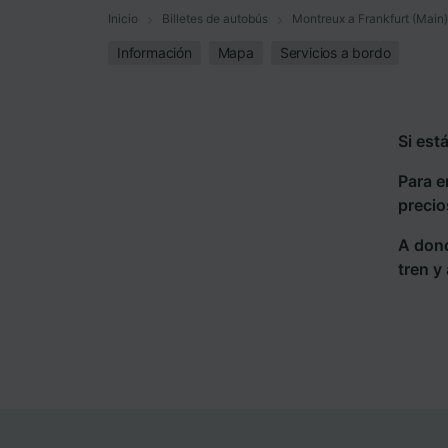
Inicio
Billetes de autobús
Montreux a Frankfurt (Main)
Información
Mapa
Servicios a bordo
Si est
Para e
precio
A dond
tren y