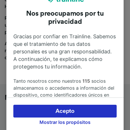
Hbf, estás en el sitio adecuado.
Nos preocupamos por tu
Para encontrar billetes de autobús, simplemente haz
privacidad
una búsqueda y nosotros compararemos horarios y
precios tanto de tren como de autobús.
Gracias por confiar en Trainline. Sabemos
A donde quiera que vayas, tu viaje empieza con
que el tratamiento de tus datos
nosotros. Encuentra billetes de más de 170
personales es una gran responsabilidad.
compañías de tren y autobús.
A continuación, te explicamos cómo
protegemos tu información.
Tanto nosotros como nuestros
115
socios
almacenamos o accedemos a información del
dispositivo, como identificadores únicos en
Merseburg a Gera Hbf en autobús
las cookies para tratar datos personales.
Puedes aceptar o administrar tus preferencias
Acepto
haciendo clic abajo, incluido el derecho de
Mostrar los propósitos
oposición en función de tu interés legítimo o,
Duración del trayecto
Primer y último autobús
en cualquier momento, a través de la página