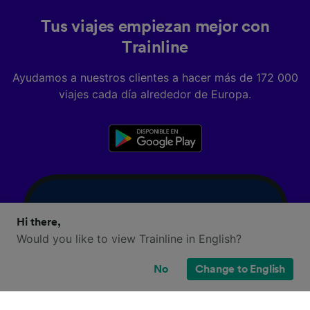
Tus viajes empiezan mejor con
Trainline
Ayudamos a nuestros clientes a hacer más de 172 000
viajes cada día alrededor de Europa.
Hi there,
Would you like to view Trainline in English?
No
Change to English