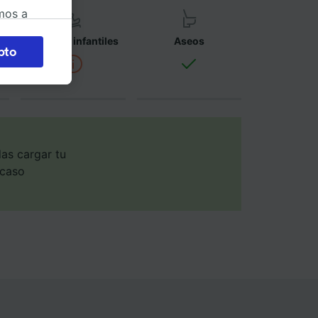
mos a
okies
Asientos infantiles
Aseos
pto
 en
 la
 a
os no se
ara ello.
as cargar tu
 caso
ente las
tenido
 de