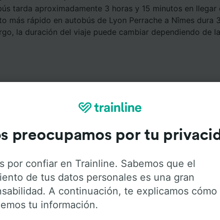
bús tarda aproximadamente 3 horas y 15 minutos en llegar
cto más rápido en autobús de Lyon Perrache a Nîmes dura 3
rgo, la duración del viaje puede cambiar dependiendo de l
s preocupamos por tu privaci
Servicios a bordo
s por confiar en Trainline. Sabemos que el
 Lyon Perrache a Nîmes con
Flixbus
. Haz click en las siguie
iento de tus datos personales es una gran
r más información sobre los servicios que ofrece cada c
sabilidad. A continuación, te explicamos cómo
emos tu información.