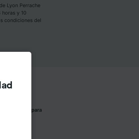
 de Lyon Perrache
 horas y 10
as condiciones del
dad
ntes pestañas para
ompañía