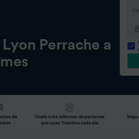
Vu
e
Lyon Perrache a
îmes
entos de
Únete a los millones de personas
Viaja 
tobús
que usan Trainline cada día