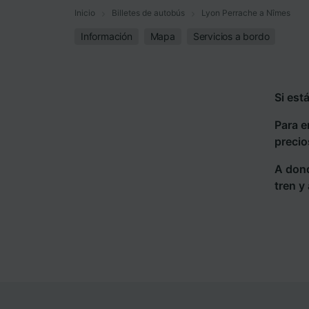
Inicio
Billetes de autobús
Lyon Perrache a Nîmes
Información
Mapa
Servicios a bordo
Si est
Para e
precio
A dond
tren y