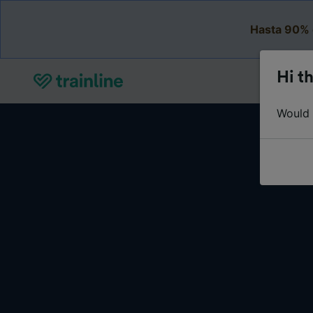
Hasta 90% 
Hi th
Would y