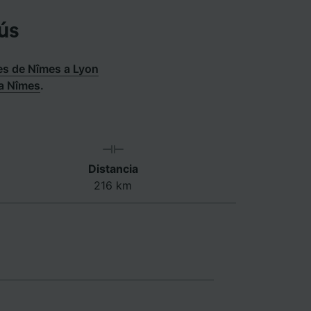
ús
s de Nîmes a Lyon
 a Nîmes
.
Distancia
216 km