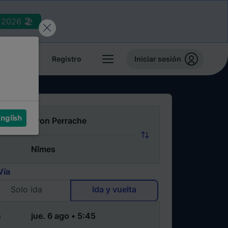
2026 🏖️
reservas
Registro
Iniciar sesión
nglish
Vía
Solo ida
Ida y vuelta
a