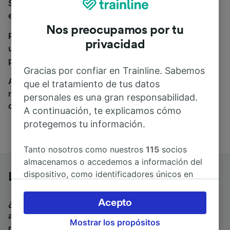
Si estás buscando autobuses de León a Santander,
estás en el sitio adecuado.
Nos preocupamos por tu
Para encontrar billetes de autobús, simplemente haz
privacidad
una búsqueda y nosotros compararemos horarios y
precios tanto de tren como de autobús.
Gracias por confiar en Trainline. Sabemos
A donde quiera que vayas, tu viaje empieza con
que el tratamiento de tus datos
nosotros. Encuentra billetes de más de 170
personales es una gran responsabilidad.
compañías de tren y autobús.
A continuación, te explicamos cómo
protegemos tu información.
Tanto nosotros como nuestros
115
socios
almacenamos o accedemos a información del
dispositivo, como identificadores únicos en
León a Santander en autobús
las cookies para tratar datos personales.
Puedes aceptar o administrar tus preferencias
Acepto
¿Estás buscando un billete de vuelta para volver en
haciendo clic abajo, incluido el derecho de
autobús? Visita
autobuses de Santander a León
.
Si
Mostrar los propósitos
oposición en función de tu interés legítimo o,
prefieres viajar en tren, visita
trenes de León a