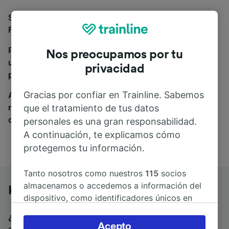
Si estás buscando autobuses de Kolding St. a
Flensburg, estás en el sitio adecuado.
Para encontrar billetes de autobús, simplemente haz
Nos preocupamos por tu
una búsqueda y nosotros compararemos horarios y
privacidad
precios tanto de tren como de autobús.
Gracias por confiar en Trainline. Sabemos
A donde quiera que vayas, tu viaje empieza con
nosotros. Encuentra billetes de más de 170
que el tratamiento de tus datos
compañías de tren y autobús.
personales es una gran responsabilidad.
A continuación, te explicamos cómo
protegemos tu información.
Tanto nosotros como nuestros
115
socios
almacenamos o accedemos a información del
Kolding St. a Flensburg en autobús
dispositivo, como identificadores únicos en
las cookies para tratar datos personales.
¿Estás buscando un billete de vuelta para volver en
Puedes aceptar o administrar tus preferencias
Acepto