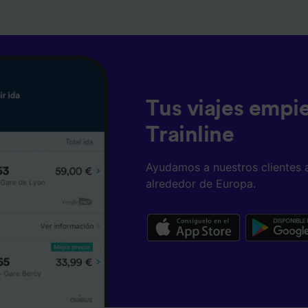
Tus viajes empi
Trainline
Ayudamos a nuestros clientes 
alrededor de Europa.