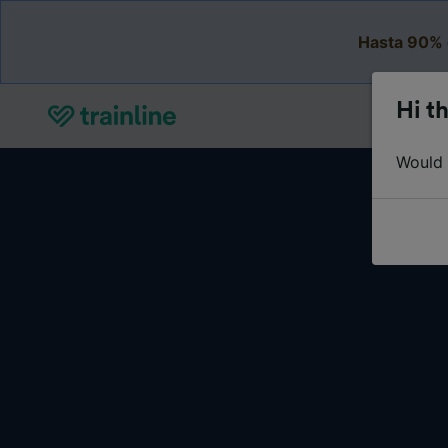
Hasta 90% 
Hi th
Would y