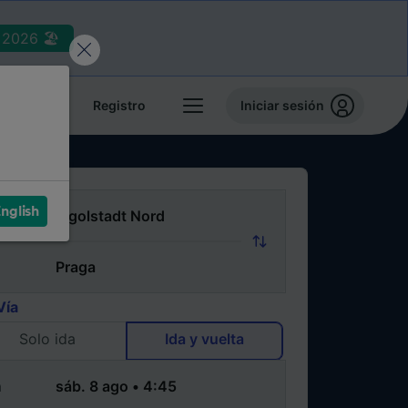
2026 🏖️
reservas
Registro
Iniciar sesión
nglish
Vía
Solo ida
Ida y vuelta
a