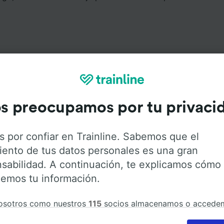
s preocupamos por tu privaci
Servicios a bordo
s por confiar en Trainline. Sabemos que el
Ingolstadt Nord a Praga con
Flixbus
. Haz click en las sigui
iento de tus datos personales es una gran
r más información sobre los servicios que ofrece cada c
sabilidad. A continuación, te explicamos cómo
emos tu información.
osotros como nuestros
115
socios almacenamos o accede
ción del dispositivo, como identificadores únicos en las co
Aire acondicionado
Acceso para
Equipaje