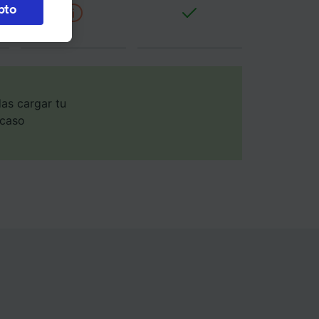
pto
 en
 la
 a
os no se
ara ello.
as cargar tu
 caso
ente las
tenido
 de