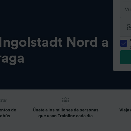
Vu
Ingolstadt Nord a
raga
entos de
Únete a los millones de personas
Viaja 
tobús
que usan Trainline cada día