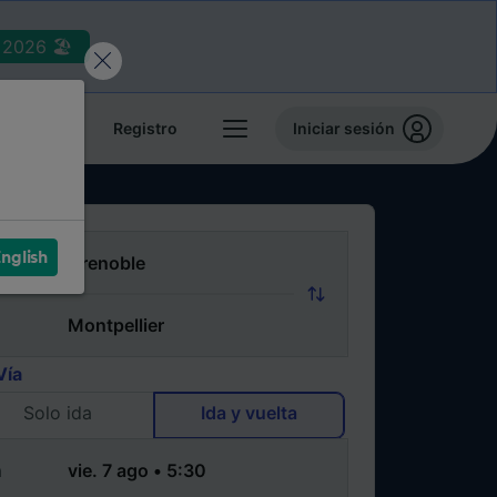
2026 🏖️
reservas
Registro
Iniciar sesión
nglish
Vía
Solo ida
Ida y vuelta
a