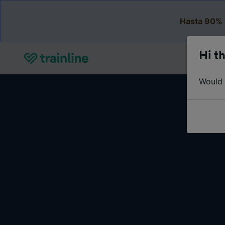
Hasta 90% 
Hi th
Would y