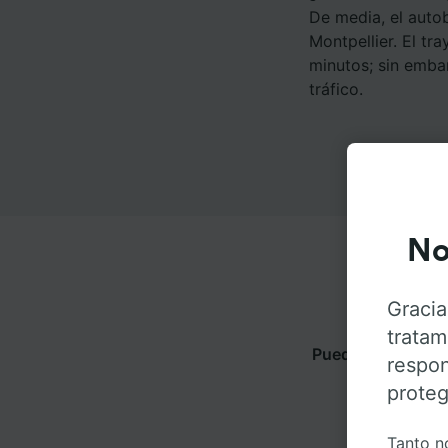
De media, el auto
Montpellier. El t
minutos; sin emba
tráfico.
No
Gracia
tratam
Puedes viajar de 
respon
obtene
proteg
Tanto n