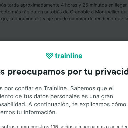
bús tarda aproximadamente 4 horas y 25 minutos en llegar
rayecto más rápido en autobús de Grenoble a Montpellier du
rgo, la duración del viaje puede cambiar dependiendo de l
s preocupamos por tu privaci
Servicios a bordo
s por confiar en Trainline. Sabemos que el
iento de tus datos personales es una gran
Grenoble a Montpellier con
Flixbus
. Haz click en las siguie
sabilidad. A continuación, te explicamos cómo
r más información sobre los servicios que ofrece cada c
emos tu información.
osotros como nuestros
115
socios almacenamos o accede