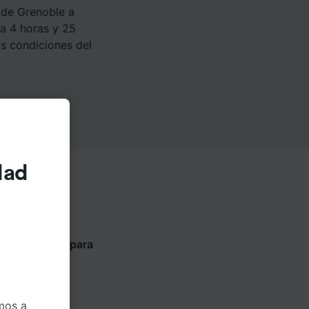
 de Grenoble a
ra 4 horas y 25
as condiciones del
dad
ntes pestañas para
ompañía
mos a