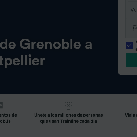
Vu
 de
Grenoble a
pellier
entos de
Únete a los millones de personas
Viaja 
tobús
que usan Trainline cada día