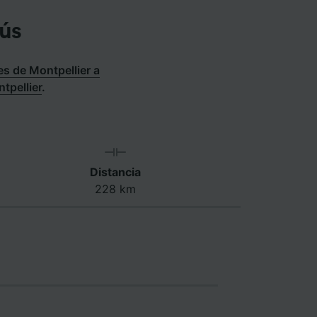
ús
s de Montpellier a
tpellier
.
Distancia
228 km