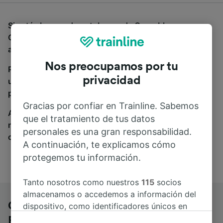
Si estás buscando autobuses de Grenoble a
Clermont-Ferrand la Rotonde, estás en el sitio
adecuado.
Nos preocupamos por tu
Para encontrar billetes de autobús, simplemente haz
privacidad
una búsqueda y nosotros compararemos horarios y
precios tanto de tren como de autobús.
Gracias por confiar en Trainline. Sabemos
A donde quiera que vayas, tu viaje empieza con
que el tratamiento de tus datos
nosotros. Encuentra billetes de más de 170
personales es una gran responsabilidad.
compañías de tren y autobús.
A continuación, te explicamos cómo
protegemos tu información.
Tanto nosotros como nuestros
115
socios
almacenamos o accedemos a información del
Grenoble a Clermont-Ferrand la
dispositivo, como identificadores únicos en
las cookies para tratar datos personales.
Rotonde en autobús