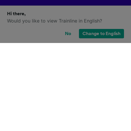
Hi there,
Would you like to view Trainline in English?
No
Change to English