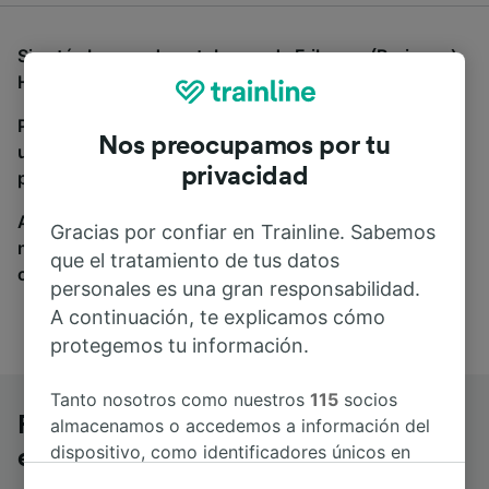
Si estás buscando autobuses de Friburgo (Breisgau)
Hbf a Lörrach Hbf, estás en el sitio adecuado.
Para encontrar billetes de autobús, simplemente haz
Nos preocupamos por tu
una búsqueda y nosotros compararemos horarios y
privacidad
precios tanto de tren como de autobús.
A donde quiera que vayas, tu viaje empieza con
Gracias por confiar en Trainline. Sabemos
nosotros. Encuentra billetes de más de 170
que el tratamiento de tus datos
compañías de tren y autobús.
personales es una gran responsabilidad.
A continuación, te explicamos cómo
protegemos tu información.
Tanto nosotros como nuestros
115
socios
Friburgo (Breisgau) Hbf a Lörrach Hbf
almacenamos o accedemos a información del
dispositivo, como identificadores únicos en
en autobús
las cookies para tratar datos personales.