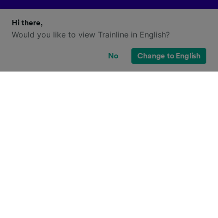
Hi there,
Would you like to view Trainline in English?
No
Change to English