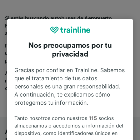
Si estás buscando autobuses de Aeropuerto
Frankfurt a Venezia Santa Lucia, estás en el sitio
adecuado.
Nos preocupamos por tu
Para encontrar billetes de autobús, simplemente haz
una búsqueda y nosotros compararemos horarios y
privacidad
precios tanto de tren como de autobús.
Gracias por confiar en Trainline. Sabemos
A donde quiera que vayas, tu viaje empieza con
que el tratamiento de tus datos
nosotros. Encuentra billetes de más de 170
personales es una gran responsabilidad.
compañías de tren y autobús.
A continuación, te explicamos cómo
protegemos tu información.
Tanto nosotros como nuestros
115
socios
almacenamos o accedemos a información del
Aeropuerto Frankfurt a Venezia Santa
dispositivo, como identificadores únicos en