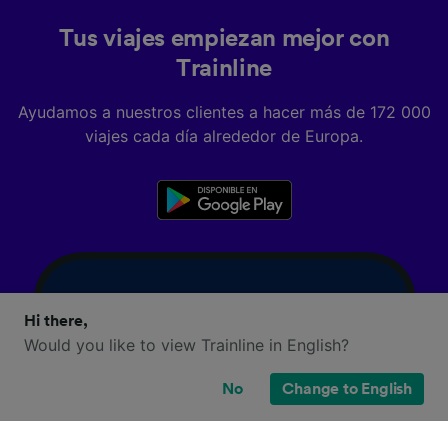
Tus viajes empiezan mejor con
Trainline
Ayudamos a nuestros clientes a hacer más de 172 000
viajes cada día alrededor de Europa.
Hi there,
Would you like to view Trainline in English?
No
Change to English