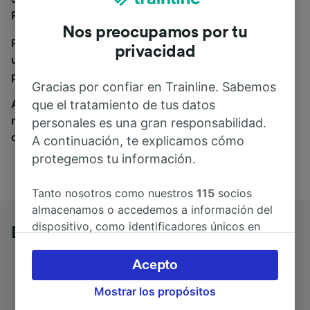
Roermond, estás en el sitio adecuado.
Nos preocupamos por tu
Para encontrar billetes de autobús, simplemente haz
privacidad
una búsqueda y nosotros compararemos horarios y
precios tanto de tren como de autobús.
Gracias por confiar en Trainline. Sabemos
A donde quiera que vayas, tu viaje empieza con
que el tratamiento de tus datos
nosotros. Encuentra billetes de más de 170
personales es una gran responsabilidad.
compañías de tren y autobús.
A continuación, te explicamos cómo
protegemos tu información.
Tanto nosotros como nuestros
115
socios
almacenamos o accedemos a información del
dispositivo, como identificadores únicos en
Dortmund a Roermond en autobús
las cookies para tratar datos personales.
Puedes aceptar o administrar tus preferencias
Acepto
haciendo clic abajo, incluido el derecho de
Mostrar los propósitos
oposición en función de tu interés legítimo o,
Duración del trayecto
Primer y último autobús
en cualquier momento, a través de la página