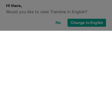
Hi there,
Would you like to view Trainline in English?
No
Change to English