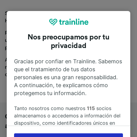
Si estás buscando autobuses de Chemnitz Hbf a
Hamburg Hbf, estás en el sitio adecuado.
Para encontrar billetes de autobús, simplemente haz
Nos preocupamos por tu
una búsqueda y nosotros compararemos horarios y
privacidad
precios tanto de tren como de autobús.
A donde quiera que vayas, tu viaje empieza con
Gracias por confiar en Trainline. Sabemos
nosotros. Encuentra billetes de más de 170
que el tratamiento de tus datos
compañías de tren y autobús.
personales es una gran responsabilidad.
A continuación, te explicamos cómo
protegemos tu información.
Tanto nosotros como nuestros
115
socios
almacenamos o accedemos a información del
Chemnitz Hbf a Hamburg Hbf en
dispositivo, como identificadores únicos en
autobús
las cookies para tratar datos personales.