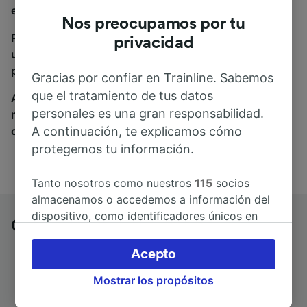
estás en el sitio adecuado.
Nos preocupamos por tu
Para encontrar billetes de autobús, simplemente haz
privacidad
una búsqueda y nosotros compararemos horarios y
precios tanto de tren como de autobús.
Gracias por confiar en Trainline. Sabemos
que el tratamiento de tus datos
A donde quiera que vayas, tu viaje empieza con
personales es una gran responsabilidad.
nosotros. Encuentra billetes de más de 170
A continuación, te explicamos cómo
compañías de tren y autobús.
protegemos tu información.
Tanto nosotros como nuestros
115
socios
almacenamos o accedemos a información del
dispositivo, como identificadores únicos en
Cassino a Pompei en autobús
las cookies para tratar datos personales.
Puedes aceptar o administrar tus preferencias
Acepto
haciendo clic abajo, incluido el derecho de
Mostrar los propósitos
oposición en función de tu interés legítimo o,
en cualquier momento, a través de la página
Duración del trayecto
Primer y último autobús