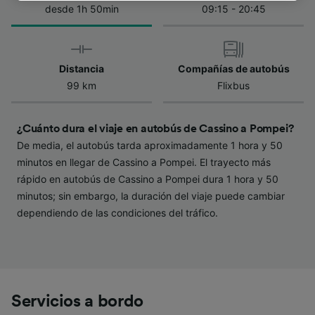
de la política de privacidad. Tus preferencias
desde 1h 50min
09:15 - 20:45
se notificarán a nuestros socios y no
afectarán a los datos de navegación. Tus
datos no se utilizarán con fines de rastreo si
Distancia
Compañías de autobús
no nos has dado consentimiento para ello.
99 km
Flixbus
Tanto nosotros como nuestros asociados
tratamos los datos para proporcionar:
¿Cuánto dura el viaje en autobús de Cassino a Pompei?
Utilizar datos de localización geográfica
De media, el autobús tarda aproximadamente 1 hora y 50
precisa. Analizar activamente las
minutos en llegar de Cassino a Pompei. El trayecto más
características del dispositivo para su
identificación. Almacenar la información en un
rápido en autobús de Cassino a Pompei dura 1 hora y 50
dispositivo y/o acceder a ella. Publicidad y
minutos; sin embargo, la duración del viaje puede cambiar
contenido personalizados, medición de
dependiendo de las condiciones del tráfico.
publicidad y contenido, investigación de
audiencia y desarrollo de servicios.
Lista de asociados (proveedores)
Servicios a bordo