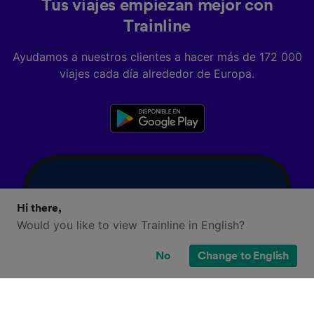
Tus viajes empiezan mejor con
Trainline
Ayudamos a nuestros clientes a hacer más de 172 000
viajes cada día alrededor de Europa.
Hi there,
Would you like to view Trainline in English?
No
Change to English