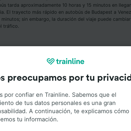
bús tarda aproximadamente 10 horas y 15 minutos en llega
ia. El trayecto más rápido en autobús de Budapest a Venez
0 minutos; sin embargo, la duración del viaje puede cambi
 tráfico.
s preocupamos por tu privaci
Servicios a bordo
s por confiar en Trainline. Sabemos que el
iento de tus datos personales es una gran
de Budapest a Venezia Santa Lucia con
Flixbus
. Haz click e
sabilidad. A continuación, te explicamos cómo
 obtener más información sobre los servicios que ofrece
emos tu información.