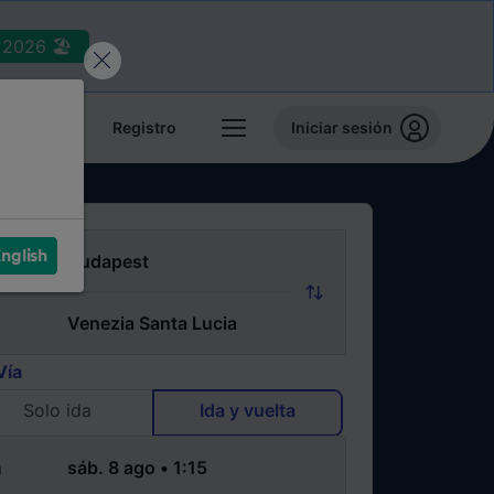
2026 🏖️
reservas
Registro
Iniciar sesión
nglish
Vía
Solo ida
Ida y vuelta
a