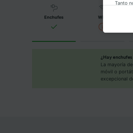
Tanto n
informa
para tr
Enchufes
WiFi
preferen
función 
página d
nuestro
utilizar
¿Hay enchufes 
La mayoría de
Tanto n
móvil o portát
proporc
Utilizar
excepcional de
caracter
informac
persona
audienci
Lista d