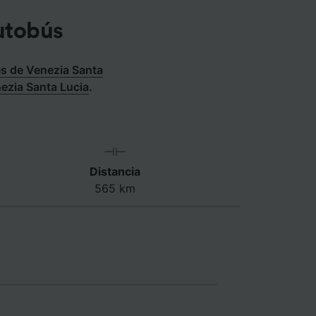
utobús
s de Venezia Santa
ezia Santa Lucia
.
Distancia
565 km