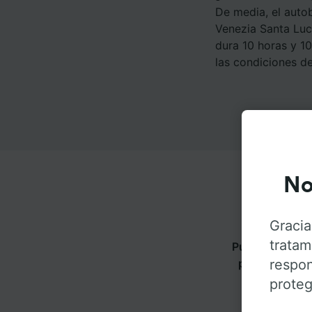
De media, el auto
Venezia Santa Luc
dura 10 horas y 1
las condiciones del
No
Gracia
tratam
Puedes viajar 
respon
pestañas para
proteg