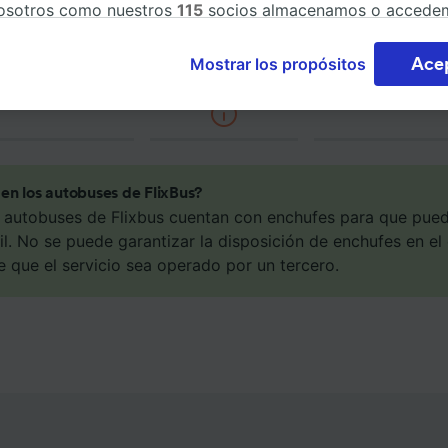
osotros como nuestros
115
socios almacenamos o accede
ción del dispositivo, como identificadores únicos en las co
atar datos personales. Puedes aceptar o administrar tus
Aire acondicionado
Acceso para
Equipaje
Mostrar los propósitos
Ace
cias haciendo clic abajo, incluido el derecho de oposición
minusválidos
de tu interés legítimo o, en cualquier momento, a través de
e la política de privacidad. Tus preferencias se notificarán
s socios y no afectarán a los datos de navegación. Tus dat
án con fines de rastreo si no nos has dado consentimiento p
en los autobuses de FlixBus?
 autobuses de Flixbus cuentan con enchufes para que pued
osotros como nuestros asociados tratamos los datos para
il. No se puede garantizar la disposición de enchufes en el
ionar:
 datos de localización geográfica precisa. Analizar activam
 que el servicio sea operado por un tercero.
ísticas del dispositivo para su identificación. Almacenar la
ión en un dispositivo y/o acceder a ella. Publicidad y con
lizados, medición de publicidad y contenido, investigación
a y desarrollo de servicios.
e asociados (proveedores)