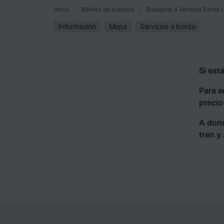
Inicio
Billetes de autobús
Budapest a Venezia Santa 
Información
Mapa
Servicios a bordo
Si est
Para e
precio
A dond
tren y