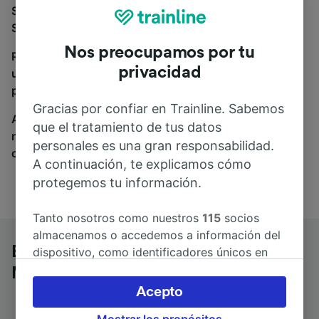
Si estás buscando autobuses de Bolzano Sud/Bozen
Süd a Memmingen, estás en el sitio adecuado.
Nos preocupamos por tu
Para encontrar billetes de autobús, simplemente haz
privacidad
una búsqueda y nosotros compararemos horarios y
precios tanto de tren como de autobús.
Gracias por confiar en Trainline. Sabemos
A donde quiera que vayas, tu viaje empieza con
que el tratamiento de tus datos
nosotros. Encuentra billetes de más de 170
personales es una gran responsabilidad.
compañías de tren y autobús.
A continuación, te explicamos cómo
protegemos tu información.
Tanto nosotros como nuestros
115
socios
almacenamos o accedemos a información del
Bolzano Sud/Bozen Süd a
dispositivo, como identificadores únicos en
las cookies para tratar datos personales.
Memmingen en autobús
Puedes aceptar o administrar tus preferencias
Acepto
haciendo clic abajo, incluido el derecho de
Mostrar los propósitos