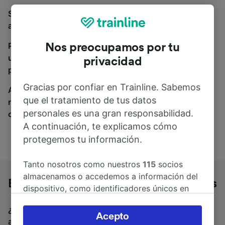
Si estás buscando autobuses de Besançon Mouillère
a París, estás en el sitio adecuado.
Para encontrar billetes de autobús, simplemente haz
Nos preocupamos por tu
una búsqueda y nosotros compararemos horarios y
privacidad
precios tanto de tren como de autobús.
Gracias por confiar en Trainline. Sabemos
A donde quiera que vayas, tu viaje empieza con
que el tratamiento de tus datos
nosotros. Encuentra billetes de más de 170
personales es una gran responsabilidad.
compañías de tren y autobús.
A continuación, te explicamos cómo
protegemos tu información.
Tanto nosotros como nuestros
115
socios
almacenamos o accedemos a información del
Besançon Mouillère a París en autobús
dispositivo, como identificadores únicos en
las cookies para tratar datos personales.
¿Estás buscando un billete de vuelta para volver en
Puedes aceptar o administrar tus preferencias
Acepto
autobús? Visita
autobuses de París a Besançon
haciendo clic abajo, incluido el derecho de