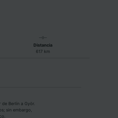
Distancia
617 km
 de Berlín a Györ.
os; sin embargo,
co.