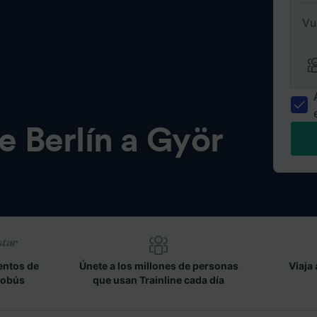
Vu
de
Berlín a Györ
entos de
Únete a los millones de personas
Viaja 
tobús
que usan Trainline cada día