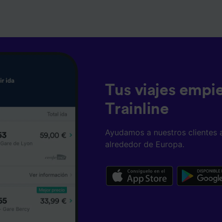
Tus viajes empi
Trainline
Ayudamos a nuestros clientes 
alrededor de Europa.