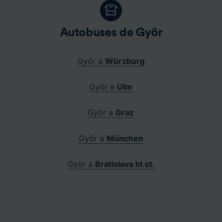
Autobuses de Györ
Györ a
Würzburg
Györ a
Ulm
Györ a
Graz
Györ a
München
Györ a
Bratislava hl.st.