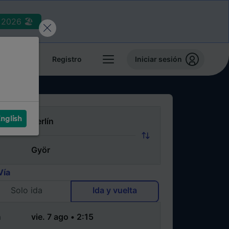
2026 🏖️
reservas
Registro
Iniciar sesión
nglish
Vía
Solo ida
Ida y vuelta
a