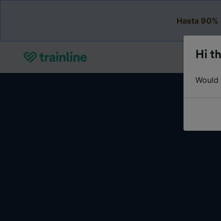
Hasta 90% 
Hi th
Would y