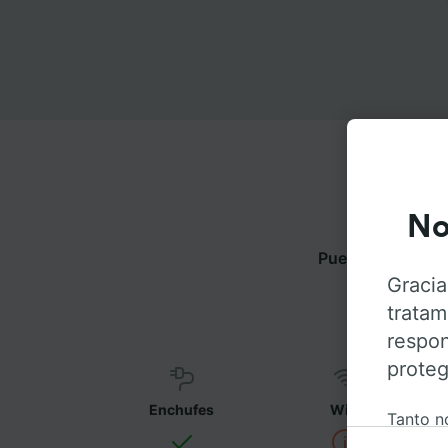
No
Puedes viajar de
má
Gracia
tratam
respon
proteg
Enchufes
WiFi
Tanto n
informa