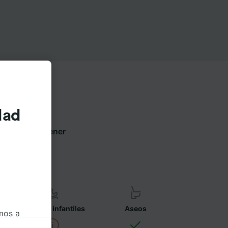
dad
tañas para obtener
ñía
Asientos infantiles
Aseos
mos a
okies