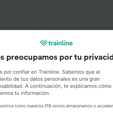
Servicios a bordo
s preocupamos por tu privaci
 Berlín a Györ con
Flixbus
. Haz click en las siguientes pes
s información sobre los servicios que ofrece cada compa
s por confiar en Trainline. Sabemos que el
iento de tus datos personales es una gran
sabilidad. A continuación, te explicamos cómo
emos tu información.
Aire acondicionado
Acceso para
Equipaje
osotros como nuestros
115
socios almacenamos o accede
minusválidos
ción del dispositivo, como identificadores únicos en las co