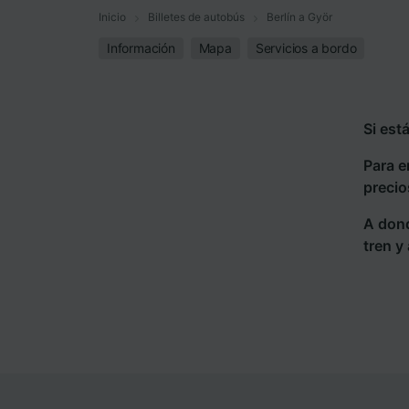
Inicio
Billetes de autobús
Berlín a Györ
Información
Mapa
Servicios a bordo
Si est
Para e
precio
A dond
tren y