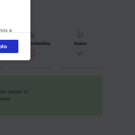
mos a
okies
Asientos infantiles
Aseos
pto
 en
 la
 a
os no se
ara ello.
as cargar tu
 caso
ente las
tenido
 de