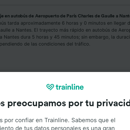
aje en autobús de Aeropuerto de Paris Charles de Gaulle a Nant
bús tarda aproximadamente 6 horas y 0 minutos en llegar 
Gaulle a Nantes. El trayecto más rápido en autobús de Aero
a Nantes dura 5 horas y 45 minutos; sin embargo, la duraci
endiendo de las condiciones del tráfico.
s preocupamos por tu privaci
Servicios a bordo
s por confiar en Trainline. Sabemos que el
 Aeropuerto de Paris Charles de Gaulle a Nantes con
Flixbu
iento de tus datos personales es una gran
stañas para obtener más información sobre los servicios q