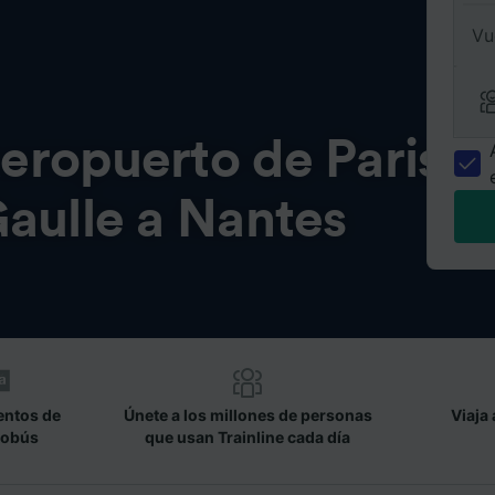
Vu
eropuerto de Paris
aulle a Nantes
entos de
Únete a los millones de personas
Viaja 
tobús
que usan Trainline cada día