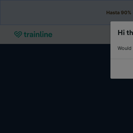
Hasta 90% 
Hi th
Would y