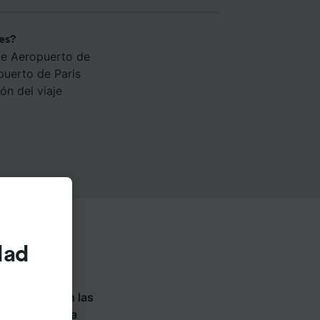
es?
de Aeropuerto de
puerto de Paris
ón del viaje
dad
s
. Haz click en las
ue ofrece cada