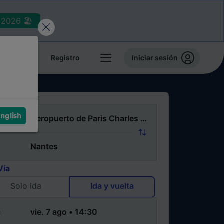
2026 🏖️
reservas
Registro
Iniciar sesión
nglish
Vía
Solo ida
Ida y vuelta
a