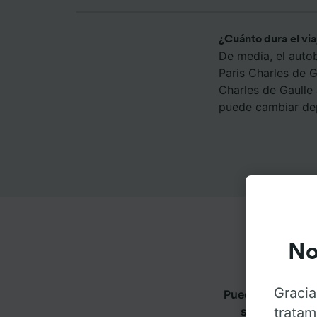
¿Cuánto dura el vi
De media, el auto
Paris Charles de 
Charles de Gaulle 
puede cambiar dep
No
Gracia
Puedes viajar de
tratam
siguientes pe