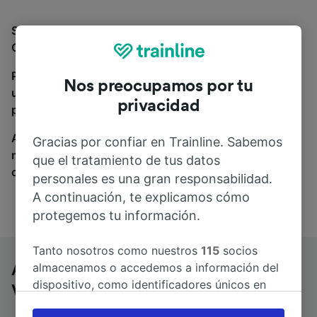
Si estás buscando autobuses de Aeropuerto París
Orly a Besançon Viotte, estás en el sitio adecuado.
Para encontrar billetes de autobús, simplemente haz
Nos preocupamos por tu
una búsqueda y nosotros compararemos horarios y
privacidad
precios tanto de tren como de autobús.
A donde quiera que vayas, tu viaje empieza con
Gracias por confiar en Trainline. Sabemos
nosotros. Encuentra billetes de más de 170
que el tratamiento de tus datos
compañías de tren y autobús.
personales es una gran responsabilidad.
A continuación, te explicamos cómo
protegemos tu información.
Tanto nosotros como nuestros
115
socios
almacenamos o accedemos a información del
Aeropuerto París Orly a Besançon
dispositivo, como identificadores únicos en
Viotte en autobús
las cookies para tratar datos personales.