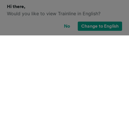
Hi there,
Would you like to view Trainline in English?
No
Change to English