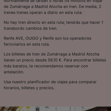
Normalmente se tardan 5 horas 54 minutos en viajar
precisa. Analizar activamente las
de Zumárraga a Madrid Atocha en tren. De media, 2
características del dispositivo para su
trenes trenes operan a diario en esta ruta.
identificación. Almacenar la información en un
dispositivo y/o acceder a ella. Publicidad y
No hay tren directo en esta ruta; tendrás que hacer 1
contenido personalizados, medición de
publicidad y contenido, investigación de
transbordo cambios de tren.
audiencia y desarrollo de servicios.
Renfe AVE, OUIGO y Renfe son los operadores
Lista de asociados (proveedores)
ferroviarios en esta ruta.
Los billetes de tren de Zumárraga a Madrid Atocha
tienen un precio desde 56.10 €. Para encontrar billetes
más baratos, te recomendamos reservar con
antelación.
Usa nuestro planificador de viajes para comparar
horarios, billetes y precios.