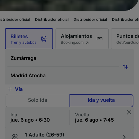
al
Distribuidor oficial
Distribuidor oficial
Distribuidor oficial
Distribui
Alojamientos
Puntos de
Billetes
Booking.com
GetYourGuid
Tren y autobús
Vía
Solo ida
Ida y vuelta
Ida
Vuelta
1 Adulto (26-59)