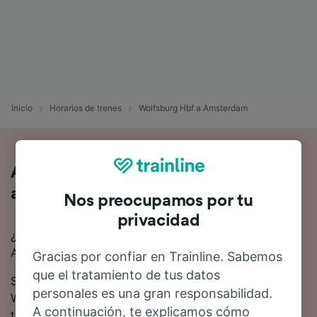
Inicio
Horarios de trenes
Wolfsburg Hbf a Amsterdam
Así es viajar en tren de Wolfsburg Hbf
a Amsterdam
Nos preocupamos por tu
privacidad
¿Buscas información para ir de Wolfsburg Hbf a
Amsterdam en tren? Empieza tu viaje con nosotros.
Gracias por confiar en Trainline. Sabemos
que el tratamiento de tus datos
Se tardan 8 horas 1 minuto de media en viajar de
personales es una gran responsabilidad.
Wolfsburg Hbf a Amsterdam en tren. Alrededor de 25
A continuación, te explicamos cómo
trenes trenes salen cada día en esta ruta.