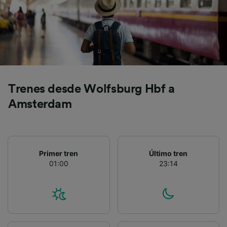
precisa. Analizar activamente las
características del dispositivo para su
identificación. Almacenar la información en un
dispositivo y/o acceder a ella. Publicidad y
contenido personalizados, medición de
publicidad y contenido, investigación de
audiencia y desarrollo de servicios.
Lista de asociados (proveedores)
Trenes desde Wolfsburg Hbf a
Amsterdam
Primer tren
Último tren
01:00
23:14