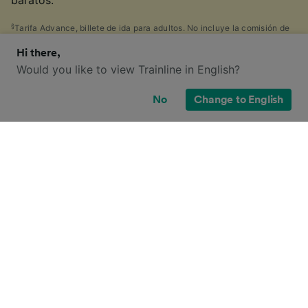
baratos.
§
Tarifa Advance, billete de ida para adultos. No incluye la comisión de
reserva. Precios encontrados por clientes de Trainline en los últimos 30
Hi there,
días. Disponibilidad limitada.
Would you like to view Trainline in English?
No
Change to English
¿Qué opciones de billete tengo para
este viaje?
Seguramente también has visto la gran cantidad de
tipos de billetes disponibles en el Reino Unido, y te
has preguntado: "¡¿por qué hay tantos?!" Para
ayudarte, hemos creado una guía muy práctica con
los principales tipos de billetes.