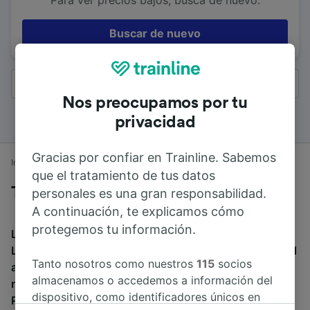
Para ver precios bajos, busca de nuevo.
Buscar de nuevo
Todos los resultados
Nos preocupamos por tu
privacidad
Gracias por confiar en Trainline. Sabemos
Inicio
Horarios de trenes
Wakefield a Londres
que el tratamiento de tus datos
Trenes desde Wakefield a Londres
personales es una gran responsabilidad.
A continuación, te explicamos cómo
protegemos tu información.
La duración media de viaje en tren entre Wakefield y
Londres es de 2h 20min. El tren más veloz de Wakefield
Tanto nosotros como nuestros
115
socios
a Londres dura 1h 46min. Alrededor de 59 trenes al día
almacenamos o accedemos a información del
recorren los 259 km que separan ambas ciudades.
dispositivo, como identificadores únicos en
Puedes reservar tu billete a partir de 19,98 € al reservar