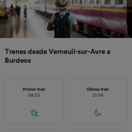
precisa. Analizar activamente las
características del dispositivo para su
identificación. Almacenar la información en un
dispositivo y/o acceder a ella. Publicidad y
contenido personalizados, medición de
publicidad y contenido, investigación de
audiencia y desarrollo de servicios.
Lista de asociados (proveedores)
Trenes desde Verneuil-sur-Avre a
Burdeos
Primer tren
Último tren
08:03
21:09