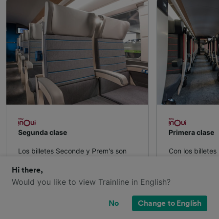
Segunda clase
Primera clase
Los billetes Seconde y Prem's son
Con los billete
las clases más económicas. Dentro
Première viaja
de sus trenes encontrarás amplios
asiento abatibl
Hi there,
asientos, enchufes, acceso a wifi
para tus piernas
Would you like to view Trainline in English?
gratuito y mesa compartida.
en tu billete y
No
Change to English
Wifi gratis
Wifi grati