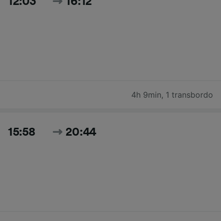
12:03
16:12
4h 9min
,
1 transbordo
15:58
20:44