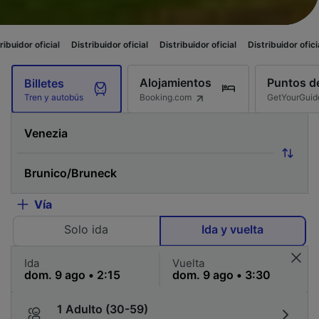
ial
Distribuidor oficial
Distribuidor oficial
Distribuidor oficial
Distribu
Alojamientos
Puntos de
Billetes
Booking.com
GetYourGuid
Tren y autobús
Vía
Solo ida
Ida y vuelta
Ida
Vuelta
1 Adulto (30-59)