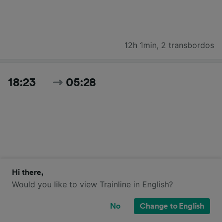
12h 1min
,
2 transbordos
18:23
05:28
Hi there,
11h 5min
,
3 transbordos
Would you like to view Trainline in English?
No
Change to English
19:17
07:14