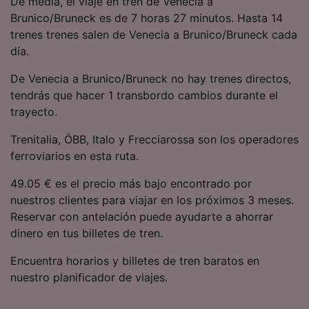
De media, el viaje en tren de Venecia a
precisa. Analizar activamente las
Brunico/Bruneck es de 7 horas 27 minutos. Hasta 14
características del dispositivo para su
trenes trenes salen de Venecia a Brunico/Bruneck cada
identificación. Almacenar la información en un
dispositivo y/o acceder a ella. Publicidad y
día.
contenido personalizados, medición de
publicidad y contenido, investigación de
De Venecia a Brunico/Bruneck no hay trenes directos,
audiencia y desarrollo de servicios.
tendrás que hacer 1 transbordo cambios durante el
trayecto.
Lista de asociados (proveedores)
Trenitalia, ÖBB, Italo y Frecciarossa son los operadores
ferroviarios en esta ruta.
49.05 € es el precio más bajo encontrado por
nuestros clientes para viajar en los próximos 3 meses.
Reservar con antelación puede ayudarte a ahorrar
dinero en tus billetes de tren.
Encuentra horarios y billetes de tren baratos en
nuestro planificador de viajes.