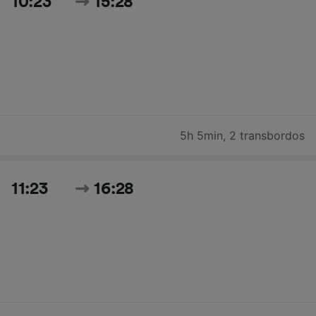
10:23
15:28
5h 5min
,
2 transbordos
11:23
16:28