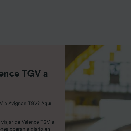
e asociados (proveedores)
lence TGV a
GV a Avignon TGV? Aquí
 viajar de Valence TGV a
enes operan a diario en