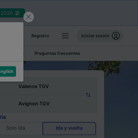
2026 🏖️
reservas
Registro
Iniciar sesión
tren baratos
Preguntas frecuentes
nglish
Vía
Solo ida
Ida y vuelta