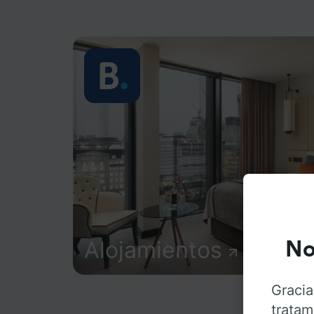
Alojamientos
No
Gracia
tratam