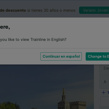
de descuento
si tienes 30 años o menos
Verano Joven 
ere,
Business
Cesta
Mis 
ou like to view Trainline in English?
e
Horarios
Clases
Servicios a bordo
Billetes de 
Continuar en español
Change to E
De
A