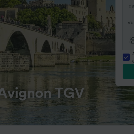
Id
Vu
 Avignon TGV