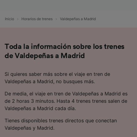
precisa. Analizar activamente las
características del dispositivo para su
identificación. Almacenar la información en un
Inicio
Horarios de trenes
Valdepeñas a Madrid
dispositivo y/o acceder a ella. Publicidad y
contenido personalizados, medición de
publicidad y contenido, investigación de
audiencia y desarrollo de servicios.
Toda la información sobre los trenes
Lista de asociados (proveedores)
de Valdepeñas a Madrid
Si quieres saber más sobre el viaje en tren de
Valdepeñas a Madrid, no busques más.
De media, el viaje en tren de Valdepeñas a Madrid es
de 2 horas 3 minutos. Hasta 4 trenes trenes salen de
Valdepeñas a Madrid cada día.
Tienes disponibles trenes directos que conectan
Valdepeñas y Madrid.