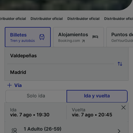
l
Distribuidor oficial
Distribuidor oficial
Distribuidor oficial
Distribuid
Alojamientos
Puntos de
Billetes
Booking.com
GetYourGuid
Tren y autobús
Vía
Solo ida
Ida y vuelta
Ida
Vuelta
1 Adulto (26-59)