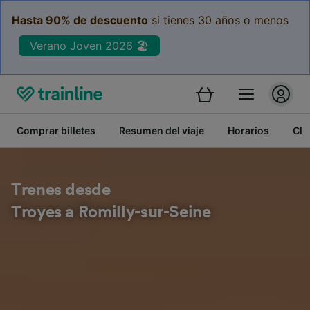
Hasta 90% de descuento
si tienes 30 años o menos
Verano Joven 2026 🏖️
Comprar billetes
Resumen del viaje
Horarios
Cla
Trenes desde
Troyes a Romilly-sur-Seine