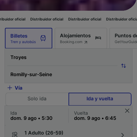
Distribuidor oficial
Distribuidor oficial
Distribuidor oficial
Distribuidor 
Alojamientos
Puntos de
Billetes
Booking.com
GetYourGuid
Tren y autobús
Vía
Solo ida
Ida y vuelta
Ida
Vuelta
1 Adulto (26-59)