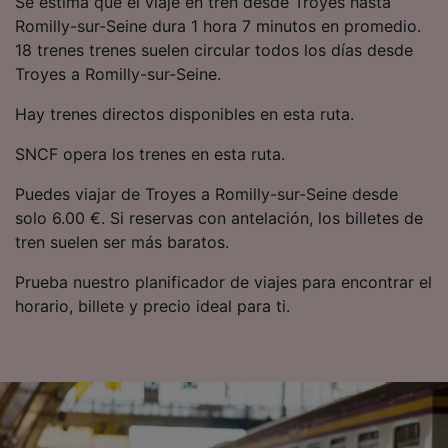
Se estima que el viaje en tren desde Troyes hasta
precisa. Analizar activamente las
Romilly-sur-Seine dura 1 hora 7 minutos en promedio.
características del dispositivo para su
18 trenes trenes suelen circular todos los días desde
identificación. Almacenar la información en un
dispositivo y/o acceder a ella. Publicidad y
Troyes a Romilly-sur-Seine.
contenido personalizados, medición de
publicidad y contenido, investigación de
Hay trenes directos disponibles en esta ruta.
audiencia y desarrollo de servicios.
SNCF opera los trenes en esta ruta.
Lista de asociados (proveedores)
Puedes viajar de Troyes a Romilly-sur-Seine desde
solo 6.00 €. Si reservas con antelación, los billetes de
tren suelen ser más baratos.
Prueba nuestro planificador de viajes para encontrar el
horario, billete y precio ideal para ti.