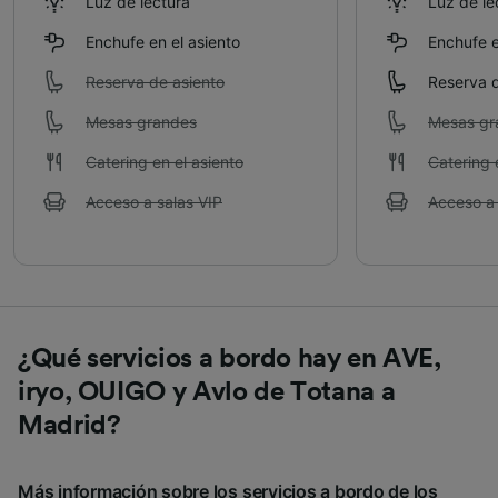
Luz de lectura
Luz de le
Enchufe en el asiento
Enchufe e
Reserva de asiento
Reserva d
Mesas grandes
Mesas gr
Catering en el asiento
Catering 
Acceso a salas VIP
Acceso a 
¿Qué servicios a bordo hay en AVE,
iryo, OUIGO y Avlo de Totana a
Madrid?
Más información sobre los servicios a bordo de los