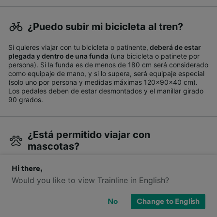
¿Puedo subir mi bicicleta al tren?
Si quieres viajar con tu bicicleta o patinente,
deberá de estar
plegada y dentro de una funda
(una bicicleta o patinete por
persona). Si la funda es de menos de 180 cm será considerado
como equipaje de mano, y si lo supera, será equipaje especial
(solo uno por persona y medidas máximas 120x90x40 cm).
Los pedales deben de estar desmontados y el manillar girado
90 grados.
¿Está permitido viajar con
mascotas?
Tu mascota podrá viajar contigo
si pesa menos de 10 kg
, viaja
Hi there,
en un transportín de 60x35x35 cm y tiene su billete de
Would you like to view Trainline in English?
mascota. Máximo una mascota por persona y siempre que tu
billete permita viajar con mascota (gratis en Prémium y con un
coste de 10 € en el resto de clases).
No
Change to English