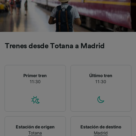
precisa. Analizar activamente las
características del dispositivo para su
identificación. Almacenar la información en un
dispositivo y/o acceder a ella. Publicidad y
contenido personalizados, medición de
publicidad y contenido, investigación de
audiencia y desarrollo de servicios.
Trenes desde Totana a Madrid
Lista de asociados (proveedores)
Primer tren
Último tren
11:30
11:30
Estación de origen
Estación de destino
Totana
Madrid