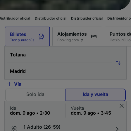
ial
Distribuidor oficial
Distribuidor oficial
Distribuidor oficial
Distribu
Alojamientos
Puntos de
Billetes
Booking.com
GetYourGuid
Tren y autobús
Vía
Solo ida
Ida y vuelta
Ida
Vuelta
1 Adulto (26-59)