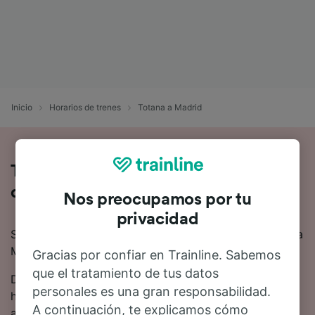
Inicio
Horarios de trenes
Totana a Madrid
Toda la información sobre los trenes
de Totana a Madrid
Nos preocupamos por tu
privacidad
Si quieres saber más sobre el viaje en tren de Totana a
Madrid, no busques más.
Gracias por confiar en Trainline. Sabemos
que el tratamiento de tus datos
De media, el viaje en tren de Totana a Madrid es de 3
personales es una gran responsabilidad.
horas 53 minutos. Hasta 1 tren trenes salen de Totana
A continuación, te explicamos cómo
a Madrid cada día.