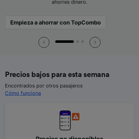
ahorres dinero.
ahorres dinero.
ahorres dinero.
Empieza a ahorrar con TopCombo
Empieza a ahorrar con TopCombo
Empieza a ahorrar con TopCombo
Precios bajos para esta semana
Encontrados por otros pasajeros
Cómo funciona
Precios no disponibles