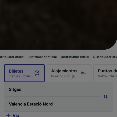
cial
Distribuidor oficial
Distribuidor oficial
Distribuidor oficial
Distrib
Alojamientos
Puntos de
Billetes
Booking.com
GetYourGuid
Tren y autobús
Vía