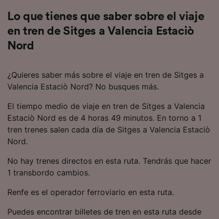
identificación. Almacenar la información en un
Lo que tienes que saber sobre el viaje
dispositivo y/o acceder a ella. Publicidad y
contenido personalizados, medición de
en tren de Sitges a Valencia Estaciò
publicidad y contenido, investigación de
Nord
audiencia y desarrollo de servicios.
Lista de asociados (proveedores)
¿Quieres saber más sobre el viaje en tren de Sitges a
Valencia Estaciò Nord? No busques más.
El tiempo medio de viaje en tren de Sitges a Valencia
Estaciò Nord es de 4 horas 49 minutos. En torno a 1
tren trenes salen cada día de Sitges a Valencia Estaciò
Nord.
No hay trenes directos en esta ruta. Tendrás que hacer
1 transbordo cambios.
Renfe es el operador ferroviario en esta ruta.
Puedes encontrar billetes de tren en esta ruta desde