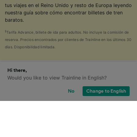
tus viajes en el Reino Unido y resto de Europa leyendo
nuestra guía sobre cómo encontrar billetes de tren
baratos.
§
Tarifa Advance, billete de ida para adultos. No incluye la comisión de
reserva. Precios encontrados por clientes de Trainline en los últimos 30
días. Disponibilidad limitada.
Hi there,
¿Qué opciones de billete tengo para
Would you like to view Trainline in English?
este viaje?
No
Change to English
Seguramente también has visto la gran cantidad de
tipos de billetes disponibles en el Reino Unido, y te
has preguntado: "¡¿por qué hay tantos?!" Para
ayudarte, hemos creado una guía muy práctica con
los principales tipos de billetes.