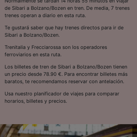
Normalmente se tardan 14 horas 55 minutos en viajar
precisa. Analizar activamente las
de Sibari a Bolzano/Bozen en tren. De media, 7 trenes
características del dispositivo para su
trenes operan a diario en esta ruta.
identificación. Almacenar la información en un
dispositivo y/o acceder a ella. Publicidad y
Te gustará saber que hay trenes directos para ir de
contenido personalizados, medición de
publicidad y contenido, investigación de
Sibari a Bolzano/Bozen.
audiencia y desarrollo de servicios.
Trenitalia y Frecciarossa son los operadores
Lista de asociados (proveedores)
ferroviarios en esta ruta.
Los billetes de tren de Sibari a Bolzano/Bozen tienen
un precio desde 78.90 €. Para encontrar billetes más
baratos, te recomendamos reservar con antelación.
Usa nuestro planificador de viajes para comparar
horarios, billetes y precios.