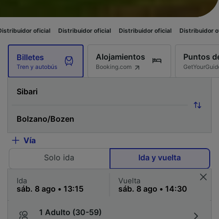
ficial
Distribuidor oficial
Distribuidor oficial
Distribuidor oficial
Distr
Alojamientos
Puntos de
Billetes
Booking.com
GetYourGuid
Tren y autobús
Vía
Solo ida
Ida y vuelta
Ida
Vuelta
1 Adulto (30-59)